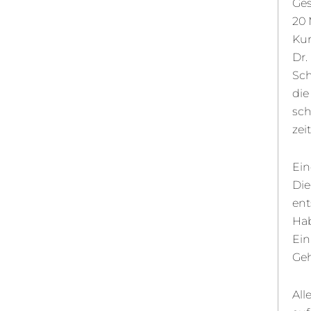
Ges
20 
Kur
Dr.
Sch
die
sch
zei
Ein
Die
ent
Hab
Ein
Ge
All