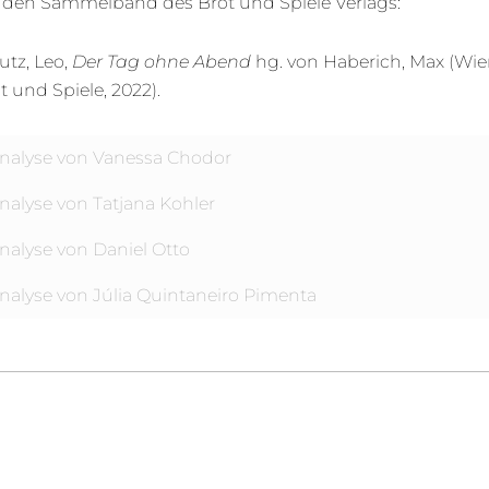
 den Sammelband des Brot und Spiele Verlags:
utz, Leo,
Der Tag ohne Abend
hg. von Haberich, Max (Wie
t und Spiele, 2022).
nalyse von Vanessa Chodor
nalyse von Tatjana Kohler
nalyse von Daniel Otto
nalyse von Júlia Quintaneiro Pimenta