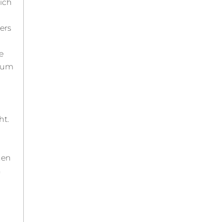
ich
ers
e
, um
ht.
nen
n