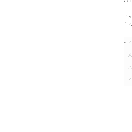
auf
Per
Bro
A
A
A
A