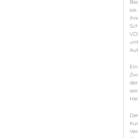
Bea
sie
ihr
Sch
VDS
unt
Aut
Ein
Zwa
der
sei
Hei
Der
Kur
Ver