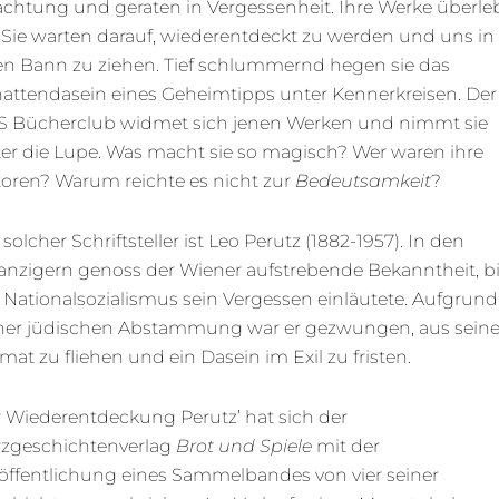
chtung und geraten in Vergessenheit. Ihre Werke überle
. Sie warten darauf, wiederentdeckt zu werden und uns in
en Bann zu ziehen. Tief schlummernd hegen sie das
attendasein eines Geheimtipps unter Kennerkreisen. Der
 Bücherclub widmet sich jenen Werken und nimmt sie
er die Lupe. Was macht sie so magisch? Wer waren ihre
oren? Warum reichte es nicht zur
Bedeutsamkeit
?
 solcher Schriftsteller ist Leo Perutz (1882-1957). In den
nzigern genoss der Wiener aufstrebende Bekanntheit, b
 Nationalsozialismus sein Vergessen einläutete. Aufgrund
ner jüdischen Abstammung war er gezwungen, aus seine
mat zu fliehen und ein Dasein im Exil zu fristen.
 Wiederentdeckung Perutz’ hat sich der
zgeschichtenverlag
Brot und Spiele
mit der
öffentlichung eines Sammelbandes von vier seiner