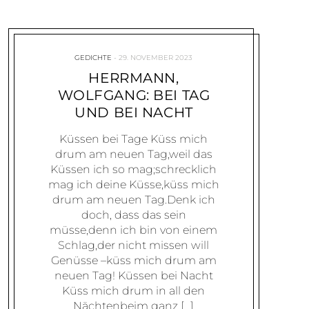
GEDICHTE
29. NOVEMBER 2023
HERRMANN,
WOLFGANG: BEI TAG
UND BEI NACHT
Küssen bei Tage Küss mich
drum am neuen Tag,weil das
Küssen ich so mag;schrecklich
mag ich deine Küsse,küss mich
drum am neuen Tag.Denk ich
doch, dass das sein
müsse,denn ich bin von einem
Schlag,der nicht missen will
Genüsse –küss mich drum am
neuen Tag! Küssen bei Nacht
Küss mich drum in all den
Nächtenbeim ganz […]