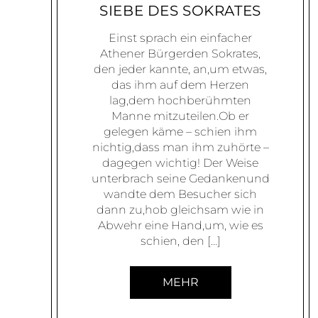
SIEBE DES SOKRATES
Einst sprach ein einfacher
Athener Bürgerden Sokrates,
den jeder kannte, an,um etwas,
das ihm auf dem Herzen
lag,dem hochberühmten
Manne mitzuteilen.Ob er
gelegen käme – schien ihm
nichtig,dass man ihm zuhörte –
dagegen wichtig! Der Weise
unterbrach seine Gedankenund
wandte dem Besucher sich
dann zu,hob gleichsam wie in
Abwehr eine Hand,um, wie es
schien, den […]
MEHR