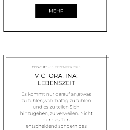
MEHR
GEDICHTE
15. DEZEMBER 2025
VICTORA, INA:
LEBENSZEIT
Es kommt nur darauf an,etwas
zu fühlen,wahrhaftig zu fühlen
und es zu teilen.Sich
hinzugeben, zu verweilen. Nicht
nur das Tun
entscheidend,sondern das