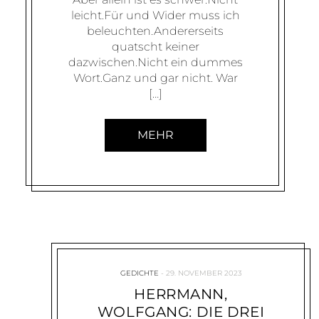
leicht.Für und Wider muss ich
beleuchten.Andererseits
quatscht keiner
dazwischen.Nicht ein dummes
Wort.Ganz und gar nicht. War
[…]
MEHR
GEDICHTE
29. NOVEMBER 2023
HERRMANN,
WOLFGANG: DIE DREI