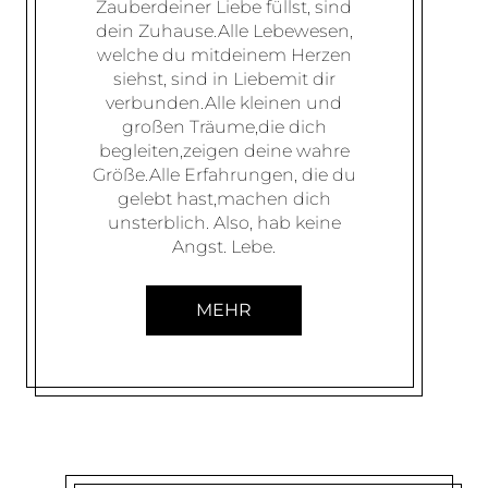
Zauberdeiner Liebe füllst, sind
dein Zuhause.Alle Lebewesen,
welche du mitdeinem Herzen
siehst, sind in Liebemit dir
verbunden.Alle kleinen und
großen Träume,die dich
begleiten,zeigen deine wahre
Größe.Alle Erfahrungen, die du
gelebt hast,machen dich
unsterblich. Also, hab keine
Angst. Lebe.
MEHR