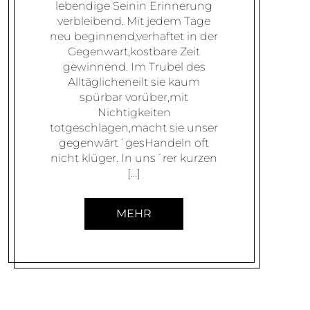
lebendige Seinin Erinnerung
verbleibend. Mit jedem Tage
neu beginnend,verhaftet in der
Gegenwart,kostbare Zeit
gewinnend. Im Trubel des
Alltäglicheneilt sie kaum
spürbar vorüber,mit
Nichtigkeiten
totgeschlagen,macht sie unser
gegenwärt´gesHandeln oft
nicht klüger. In uns´rer kurzen
[…]
MEHR