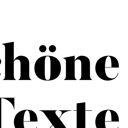
chöne
Texte