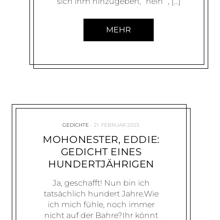
sich ihm hinzugeben,`nein´, […]
MEHR
GEDICHTE
21. FEBRUAR 2025
MOHONESTER, EDDIE:
GEDICHT EINES
HUNDERTJÄHRIGEN
Ja, geschafft! Nun bin ich
tatsächlich hundert Jahre.Wie
ich mich fühle, noch immer
nicht auf der Bahre?Ihr könnt