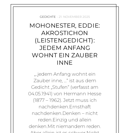
GEDICHTE
21. NOVEMBER 2025
MOHONESTER, EDDIE:
AKROSTICHON
(LEISTENGEDICHT):
JEDEM ANFANG
WOHNT EIN ZAUBER
INNE
„..jedem Anfang wohnt ein
Zauber inne, …“ ist aus dem
Gedicht „Stufen“ (verfasst am
04.05.1941) von Hermann Hesse
(1877 – 1962). Jetzt muss ich
nachdenken.Ernsthaft
nachdenken.Denken – nicht
reden.Einzig und allein
denken.Mit niemandem reden.
Aber allein ist es schwer.Nicht