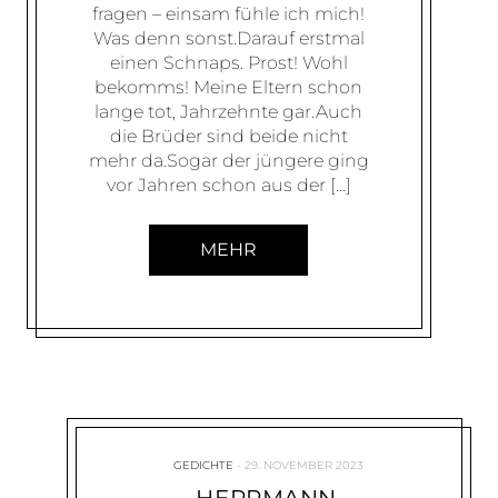
fragen – einsam fühle ich mich!
Was denn sonst.Darauf erstmal
einen Schnaps. Prost! Wohl
bekomms! Meine Eltern schon
lange tot, Jahrzehnte gar.Auch
die Brüder sind beide nicht
mehr da.Sogar der jüngere ging
vor Jahren schon aus der […]
MEHR
GEDICHTE
29. NOVEMBER 2023