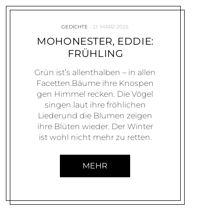
GEDICHTE
21. MÄRZ 2025
MOHONESTER, EDDIE:
FRÜHLING
Grün ist’s allenthalben – in allen
Facetten.Bäume ihre Knospen
gen Himmel recken. Die Vögel
singen laut ihre fröhlichen
Liederund die Blumen zeigen
ihre Blüten wieder. Der Winter
ist wohl nicht mehr zu retten.
MEHR