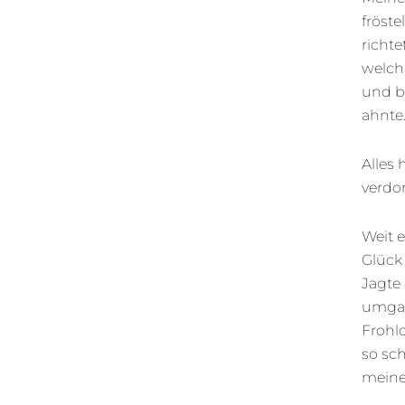
fröst
richte
welch
und b
ahnte
Alles 
verdor
Weit e
Glück
Jagte 
umgab
Frohl
so sc
meine