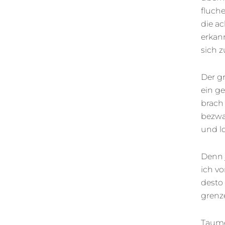
fluch
die a
erkan
sich z
Der gr
ein ge
brach 
bezwa
und lo
Denn 
ich vo
desto 
grenze
Taume