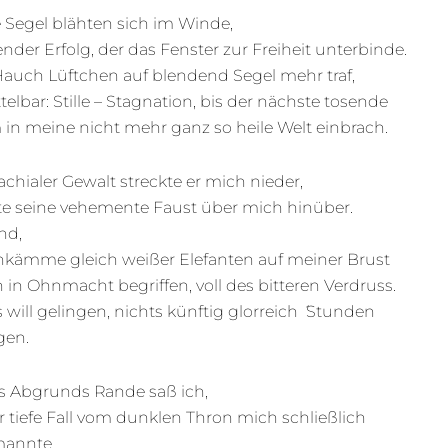
 Segel blähten sich im Winde,
der Erfolg, der das Fenster zur Freiheit unterbinde.
Hauch Lüftchen auf blendend Segel mehr traf,
elbar: Stille – Stagnation, bis der nächste tosende
 in meine nicht mehr ganz so heile Welt einbrach.
achialer Gewalt streckte er mich nieder,
te seine vehemente Faust über mich hinüber.
nd,
nkämme gleich weißer Elefanten auf meiner Brust
h in Ohnmacht begriffen, voll des bitteren Verdruss.
 will gelingen, nichts künftig glorreich ́ Stunden
gen.
s Abgrunds Rande saß ich,
r tiefe Fall vom dunklen Thron mich schließlich
annte,