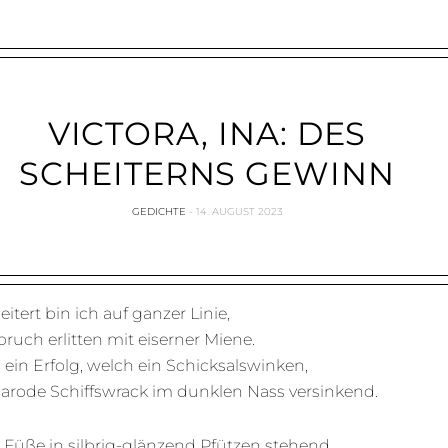
VICTORA, INA: DES
SCHEITERNS GEWINN
GEDICHTE
14. AUGUST 2023
itert bin ich auf ganzer Linie,
bruch erlitten mit eiserner Miene.
ein Erfolg, welch ein Schicksalswinken,
arode Schiffswrack im dunklen Nass versinkend.
 Füße in silbrig-glänzend Pfützen stehend,