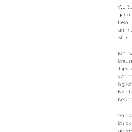
Weiße
gähnen
Kein 
unmitt
Sturm
Mit br
braus
Japse
Welle
lag ic
Nichts
besin
An de
bis de
überm