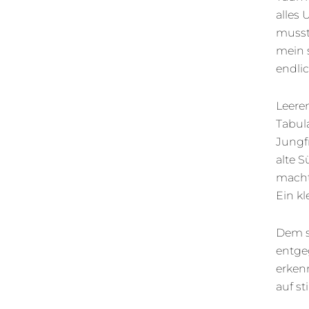
alles 
musst
mein s
endlic
Leere
Tabula
Jungf
alte S
macht 
Ein kl
Dem s
entge
erken
auf s