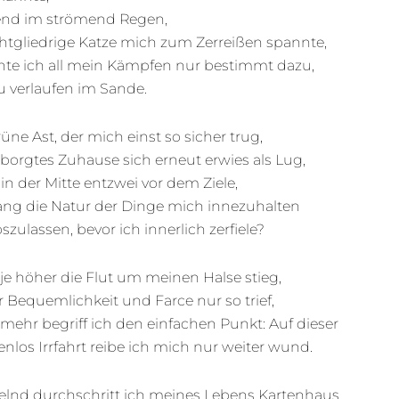
end im strömend Regen,
chtgliedrige Katze mich zum Zerreißen spannte,
nte ich all mein Kämpfen nur bestimmt dazu,
u verlaufen im Sande.
üne Ast, der mich einst so sicher trug,
borgtes Zuhause sich erneut erwies als Lug,
in der Mitte entzwei vor dem Ziele,
ng die Natur der Dinge mich innezuhalten
szulassen, bevor ich innerlich zerfiele?
je höher die Flut um meinen Halse stieg,
r Bequemlichkeit und Farce nur so trief,
mehr begriff ich den einfachen Punkt: Auf dieser
nlos Irrfahrt reibe ich mich nur weiter wund.
lnd durchschritt ich meines Lebens Kartenhaus,