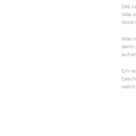
Des L
Was zu
Wird i
Was ni
denn 
auf e
Ein ve
Gesche
welch