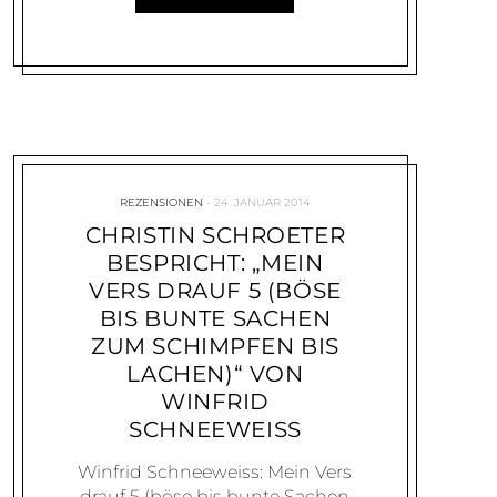
REZENSIONEN
24. JANUAR 2014
CHRISTIN SCHROETER
BESPRICHT: „MEIN
VERS DRAUF 5 (BÖSE
BIS BUNTE SACHEN
ZUM SCHIMPFEN BIS
LACHEN)“ VON
WINFRID
SCHNEEWEISS
Winfrid Schneeweiss: Mein Vers
drauf 5 (böse bis bunte Sachen