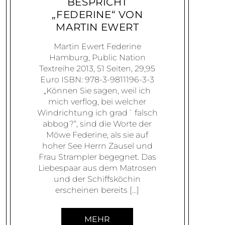
BESPRICHT
„FEDERINE“ VON
MARTIN EWERT
Martin Ewert Federine
Hamburg, Public Nation
Textreihe 2013, 51 Seiten, 29,95
Euro ISBN: 978-3-9811196-3-3
„Können Sie sagen, weil ich
mich verflog, bei welcher
Windrichtung ich grad´ falsch
abbog?“, sind die Worte der
Möwe Federine, als sie auf
hoher See Herrn Zausel und
Frau Strampler begegnet. Das
Liebespaar aus dem Matrosen
und der Schiffsköchin
erscheinen bereits […]
MEHR