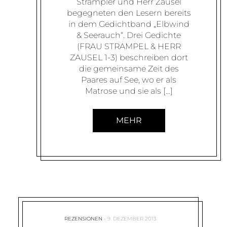
Strampler und Herr Zausel
begegneten den Lesern bereits
in dem Gedichtband „Elbwind
& Seerauch“. Drei Gedichte
(FRAU STRAMPEL & HERR
ZAUSEL 1-3) beschreiben dort
die gemeinsame Zeit des
Paares auf See, wo er als
Matrose und sie als […]
MEHR
REZENSIONEN
9. DEZEMBER 2013