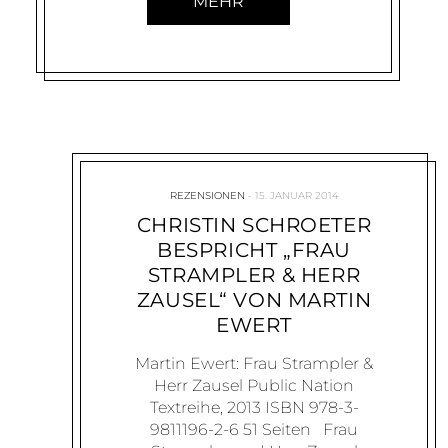
MEHR
REZENSIONEN
15. JANUAR 2014
CHRISTIN SCHROETER
BESPRICHT „FRAU
STRAMPLER & HERR
ZAUSEL“ VON MARTIN
EWERT
Martin Ewert: Frau Strampler &
Herr Zausel Public Nation
Textreihe, 2013 ISBN 978-3-
9811196-2-6 51 Seiten Frau