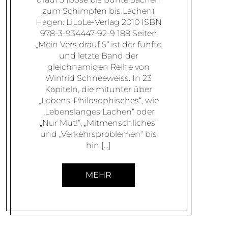
zum Schimpfen bis Lachen)
Hagen: LiLoLe-Verlag 2010 ISBN
978-3-934447-92-9 188 Seiten
„Mein Vers drauf 5“ ist der fünfte
und letzte Band der
gleichnamigen Reihe von
Winfrid Schneeweiss. In 23
Kapiteln, die mitunter über
„Lebens-Philosophisches“, wie
„Lebenslanges Lachen“ oder
„Nur Mut!“, „Mitmenschliches“
und „Verkehrsproblemen“ bis
hin […]
MEHR