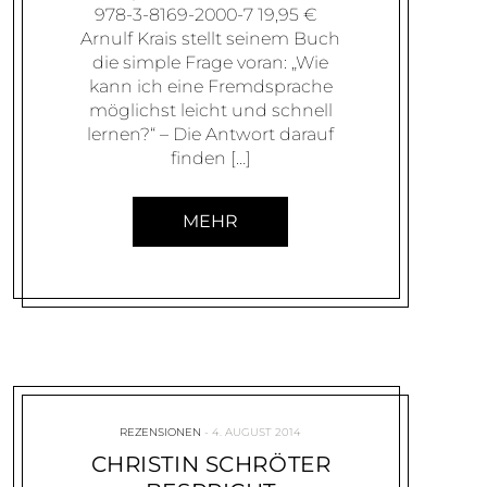
978-3-8169-2000-7 19,95 €
Arnulf Krais stellt seinem Buch
die simple Frage voran: „Wie
kann ich eine Fremdsprache
möglichst leicht und schnell
lernen?“ – Die Antwort darauf
finden […]
MEHR
REZENSIONEN
4. AUGUST 2014
CHRISTIN SCHRÖTER