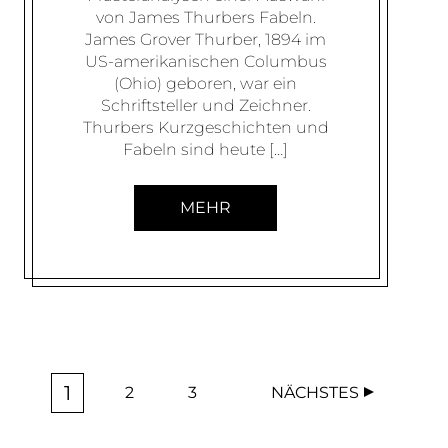
von James Thurbers Fabeln.
James Grover Thurber, 1894 im
US-amerikanischen Columbus
(Ohio) geboren, war ein
Schriftsteller und Zeichner.
Thurbers Kurzgeschichten und
Fabeln sind heute […]
MEHR
1
2
3
NÄCHSTES
S
S
S
E
E
E