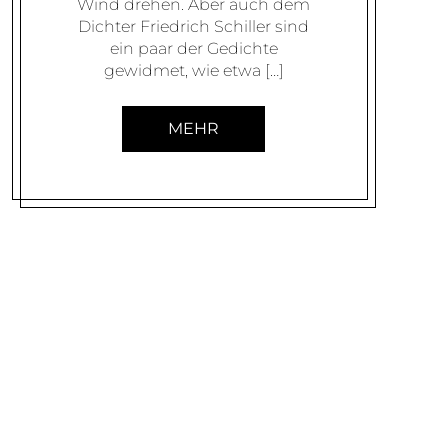
Wind drehen. Aber auch dem
Dichter Friedrich Schiller sind
ein paar der Gedichte
gewidmet, wie etwa […]
MEHR