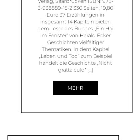
Verlag, Saarbrücken ISBN: 978-
3-938889-15-2 330 Seiten, 19,80
Euro 37 Erzählungen in
insgesamt 14 Kapiteln bieten
dem Leser des Buches „Ein Hai
im Fenster“ von Harald Ecker
Geschichten vielfältiger
Thematiken. In dem Kapitel
„Leben und Tod“ zum Beispiel
handelt die Geschichte „Nicht
gratta culo“ […]
MEHR