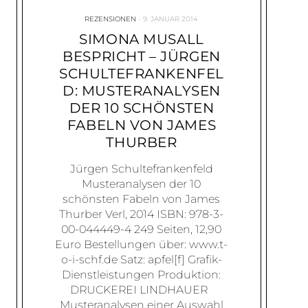
REZENSIONEN
9. JANUAR 2014
SIMONA MUSALL
BESPRICHT – JÜRGEN
SCHULTEFRANKENFEL
D: MUSTERANALYSEN
DER 10 SCHÖNSTEN
FABELN VON JAMES
THURBER
Jürgen Schultefrankenfeld
Musteranalysen der 10
schönsten Fabeln von James
Thurber Verl, 2014 ISBN: 978-3-
00-044449-4 249 Seiten, 12,90
Euro Bestellungen über: www.t-
o-i-schf.de Satz: apfel[f] Grafik-
Dienstleistungen Produktion:
DRUCKEREI LINDHAUER
Musteranalysen einer Auswahl