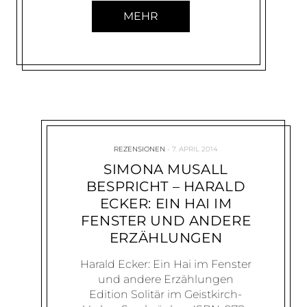
MEHR
REZENSIONEN
7. APRIL 2014
SIMONA MUSALL
BESPRICHT – HARALD
ECKER: EIN HAI IM
FENSTER UND ANDERE
ERZÄHLUNGEN
Harald Ecker: Ein Hai im Fenster
und andere Erzählungen
Edition Solitär im Geistkirch-