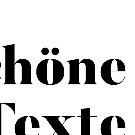
chöne
Texte