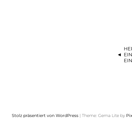
B
HE
E
EIN
I
EI
T
R
A
G
S
N
A
Stolz präsentiert von WordPress
|
Theme: Gema Lite by
Pi
V
I