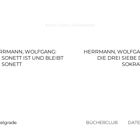
WOLFGANG HERRMANN
RRMANN, WOLFGANG:
HERRMANN, WOLFGA
 SONETT IST UND BLEIBT
DIE DREI SIEBE
N SONETT
SOKRA
xelgrade
.
BÜCHERCLUB
DAT