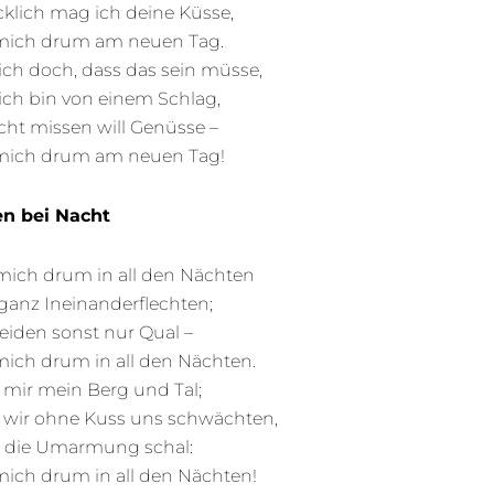
cklich mag ich deine Küsse,
mich drum am neuen Tag.
ich doch, dass das sein müsse,
ich bin von einem Schlag,
cht missen will Genüsse –
mich drum am neuen Tag!
n bei Nacht
mich drum in all den Nächten
ganz Ineinanderflechten;
leiden sonst nur Qual –
mich drum in all den Nächten.
 mir mein Berg und Tal;
wir ohne Kuss uns schwächten,
e die Umarmung schal:
mich drum in all den Nächten!