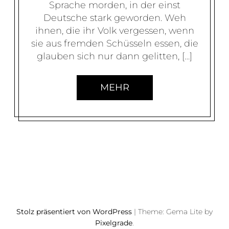
Sprache morden, in der einst
Deutsche stark geworden. Weh
ihnen, die ihr Volk vergessen, wenn
sie aus fremden Schüsseln essen, die
glauben sich nur dann gelitten, […]
MEHR
B
E
I
Stolz präsentiert von WordPress
|
Theme: Gema Lite by
T
Pixelgrade
.
R