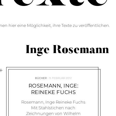
en hier eine Möglichkeit, ihre Texte zu veröffentlichen.
Inge Rosemann
BÜCHER
9. FEBRUAR 2012
ROSEMANN, INGE:
REINEKE FUCHS
Rosemann, Inge Reineke Fuchs
Mit Stahlstichen nach
Zeichnungen von Wilhelm