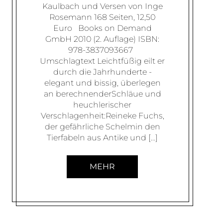
Kaulbach und Versen von Inge
Rosemann 168 Seiten, 12,50
Euro Books on Demand
GmbH 2010 (2. Auflage) ISBN:
978-3837093667
Umschlagtext Leichtfüßig eilt er
durch die Jahrhunderte -
elegant und bissig, überlegen
an berechnenderSchläue und
heuchlerischer
Verschlagenheit:Reineke Fuchs,
der gefährliche Schelmin den
Tierfabeln aus Antike und […]
MEHR