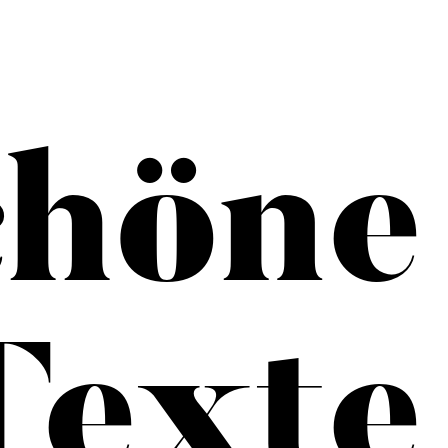
chöne
Texte