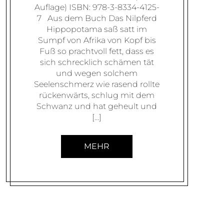
Auflage) ISBN: 978-3-8334-4125-
7 Aus dem Buch Das Nilpferd
Hippopotama saß satt im
Sumpf von Afrika von Kopf bis
Fuß so prachtvoll fett, dass es
sich schrecklich schämen tät
und wegen solchem
Seelenschmerz wie rasend rollte
rückenwärts, schlug mit dem
Schwanz und hat geheult und
[…]
MEHR