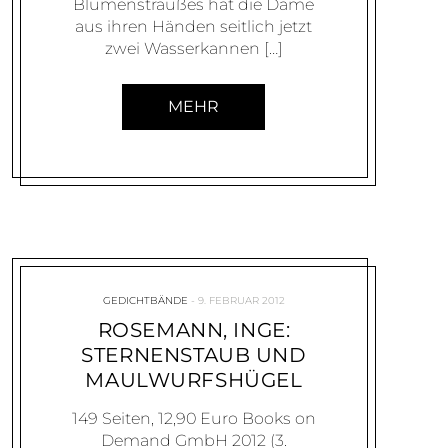
Blumenstraußes hat die Dame
aus ihren Händen seitlich jetzt
zwei Wasserkannen […]
MEHR
GEDICHTBÄNDE
9. FEBRUAR 2012
ROSEMANN, INGE:
STERNENSTAUB UND
MAULWURFSHÜGEL
149 Seiten, 12,90 Euro Books on
Demand GmbH 2012 (3.