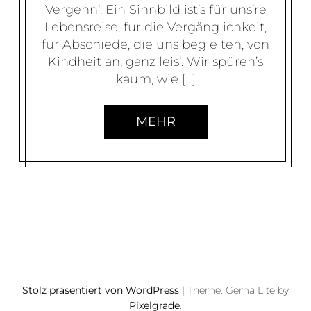
Vergehn‘. Ein Sinnbild ist’s für uns’re
Lebensreise, für die Vergänglichkeit,
für Abschiede, die uns begleiten, von
Kindheit an, ganz leis‘. Wir spüren’s
kaum, wie […]
MEHR
B
E
I
Stolz präsentiert von WordPress
|
Theme: Gema Lite by
T
Pixelgrade
.