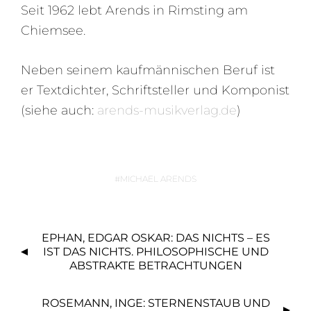
Seit 1962 lebt Arends in Rimsting am
Chiemsee.
Neben seinem kaufmännischen Beruf ist
er Textdichter, Schriftsteller und Komponist
(siehe auch:
arends-musikverlag.de
)
MICHAEL ARENDS
B
EPHAN, EDGAR OSKAR: DAS NICHTS – ES
E
IST DAS NICHTS. PHILOSOPHISCHE UND
I
ABSTRAKTE BETRACHTUNGEN
T
R
ROSEMANN, INGE: STERNENSTAUB UND