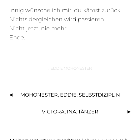
Innig wünsche ich mir, du kämst zurück.
Nichts dergleichen wird passieren.
Nicht jetzt, nie mehr.
Ende.
EDDIE MOHONESTER
B
MOHONESTER, EDDIE: SELBSTDIZIPLIN
E
I
VICTORA, INA: TÄNZER
T
R
A
G