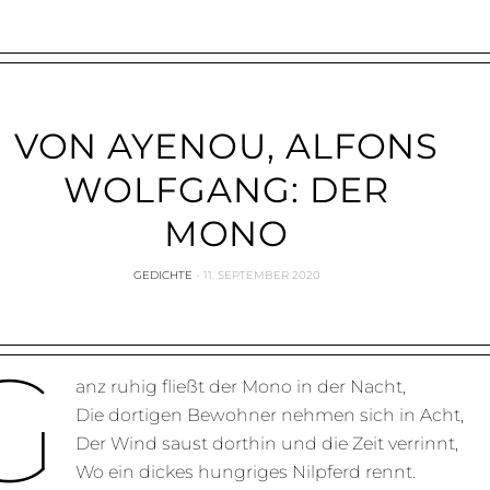
VON AYENOU, ALFONS
WOLFGANG: DER
MONO
GEDICHTE
11. SEPTEMBER 2020
G
anz ruhig fließt der Mono in der Nacht,
Die dortigen Bewohner nehmen sich in Acht,
Der Wind saust dorthin und die Zeit verrinnt,
Wo ein dickes hungriges Nilpferd rennt.