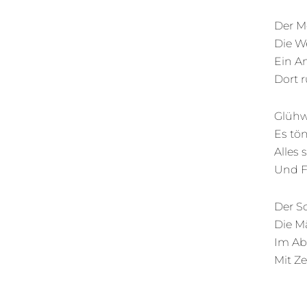
Der M
Die We
Ein A
Dort 
Glühw
Es tö
Alles 
Und F
Der S
Die M
Im Ab
Mit Z