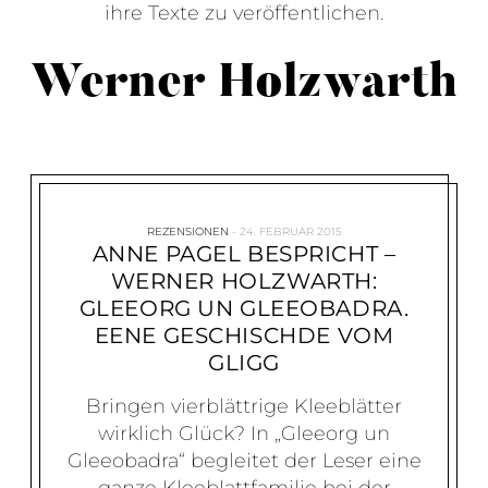
ihre Texte zu veröffentlichen.
Werner Holzwarth
REZENSIONEN
24. FEBRUAR 2015
ANNE PAGEL BESPRICHT –
WERNER HOLZWARTH:
GLEEORG UN GLEEOBADRA.
EENE GESCHISCHDE VOM
GLIGG
Bringen vierblättrige Kleeblätter
wirklich Glück? In „Gleeorg un
Gleeobadra“ begleitet der Leser eine