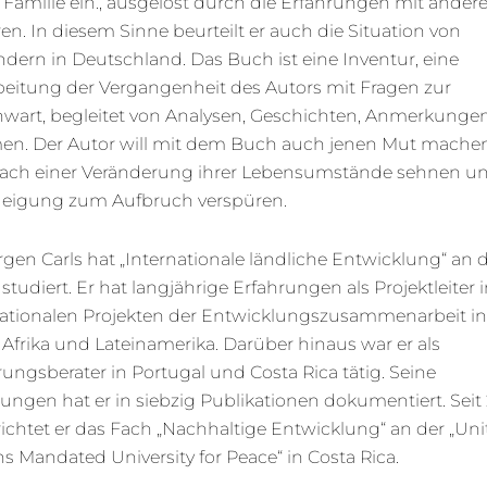
 Familie ein., ausgelöst durch die Erfahrungen mit ander
en. In diesem Sinne beurteilt er auch die Situation von
dern in Deutschland. Das Buch ist eine Inventur, eine
beitung der Vergangenheit des Autors mit Fragen zur
wart, begleitet von Analysen, Geschichten, Anmerkunge
en. Der Autor will mit dem Buch auch jenen Mut machen
nach einer Veränderung ihrer Lebensumstände sehnen u
Neigung zum Aufbruch verspüren.
rgen Carls hat „Internationale ländliche Entwicklung“ an 
 studiert. Er hat langjährige Erfahrungen als Projektleiter 
nationalen Projekten der Entwicklungszusammenarbeit in
 Afrika und Lateinamerika. Darüber hinaus war er als
ungsberater in Portugal und Costa Rica tätig. Seine
ungen hat er in siebzig Publikationen dokumentiert. Seit
ichtet er das Fach „Nachhaltige Entwicklung“ an der „Uni
s Mandated University for Peace“ in Costa Rica.