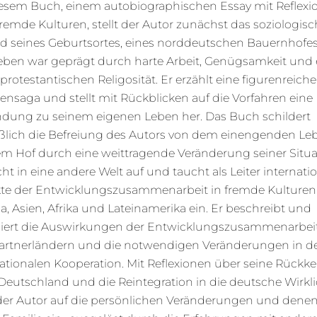
iesem Buch, einem autobiographischen Essay mit Reflexi
remde Kulturen, stellt der Autor zunächst das soziologis
d seines Geburtsortes, eines norddeutschen Bauernhofes,
eben war geprägt durch harte Arbeit, Genügsamkeit und 
 protestantischen Religosität. Er erzählt eine figurenreiche
ensaga und stellt mit Rückblicken auf die Vorfahren eine
ndung zu seinem eigenen Leben her. Das Buch schildert
eßlich die Befreiung des Autors von dem einengenden Le
em Hof durch eine weittragende Veränderung seiner Situa
cht in eine andere Welt auf und taucht als Leiter internati
kte der Entwicklungszusammenarbeit in fremde Kulturen
, Asien, Afrika und Lateinamerika ein. Er beschreibt und
siert die Auswirkungen der Entwicklungszusammenarbeit
artnerländern und die notwendigen Veränderungen in d
ationalen Kooperation. Mit Reflexionen über seine Rückke
Deutschland und die Reintegration in die deutsche Wirkli
der Autor auf die persönlichen Veränderungen und denen