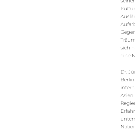
seiner
Kultur
Auslän
Aufar
Gegen
Träum
sich 
eine 
Dr. Jü
Berlin
inter
Asien,
Regier
Erfahr
unterr
Nation