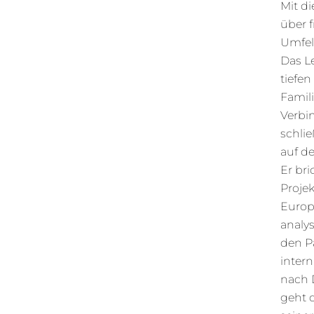
Mit d
über f
Umfel
Das L
tiefen
Famili
Verbi
schli
auf d
Er bri
Proje
Europa
analy
den P
intern
nach 
geht 