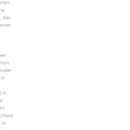
onen
che
 dar.
einer
ben
tion:
onaler
 in
 in
er
hr
chkeit
 in