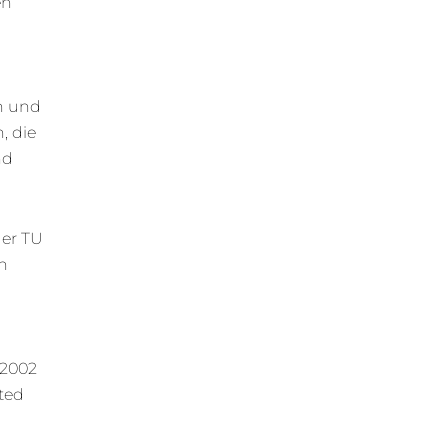
en
n und
, die
nd
der TU
in
 2002
ted