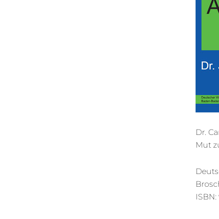
Dr. Ca
Mut z
Deutsc
Brosch
ISBN: