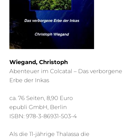
Wiegand, Christoph
Abenteuer im Colcatal – Das verborgene
Erbe der Inkas
ca. 76 Seiten, 8,90 Euro
epubli GmbH, Berlin
ISBN: 978-3-86931-503-4
Als die 11-jährige Thalassa die