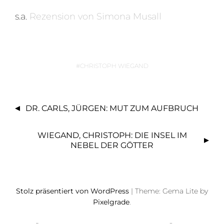
s.a.
Rezension von Simona Musall
CHRISTOPH WIEGAND
B
DR. CARLS, JÜRGEN: MUT ZUM AUFBRUCH
E
I
WIEGAND, CHRISTOPH: DIE INSEL IM
T
NEBEL DER GÖTTER
R
A
G
S
Stolz präsentiert von WordPress
|
Theme: Gema Lite by
Pixelgrade
.
N
A