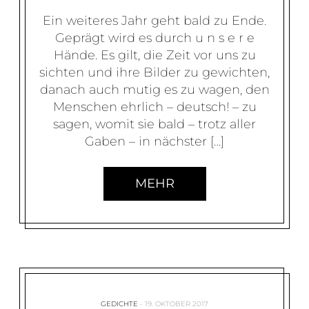
Ein weiteres Jahr geht bald zu Ende.
Geprägt wird es durch u n s e r e
Hände. Es gilt, die Zeit vor uns zu
sichten und ihre Bilder zu gewichten,
danach auch mutig es zu wagen, den
Menschen ehrlich – deutsch! – zu
sagen, womit sie bald – trotz aller
Gaben – in nächster […]
MEHR
GEDICHTE
19. OKTOBER 2017