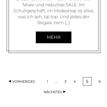
fatale und nebulöse SALE. Im
Schuhgeschäft, im Modeshop ist alles,
was ich seh, tip top. Und jedes der
Regale ziern […]
MEHR
B
5
VORHERIGES
1
…
3
4
6
E
S
S
S
S
S
E
E
E
E
E
I
NÄCHSTES
I
I
I
I
I
T
T
T
T
T
T
E
E
E
E
R
E