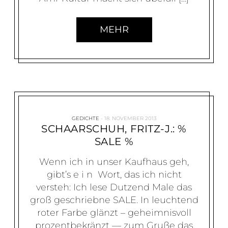
MEHR
GEDICHTE
18. NOVEMBER 2013
SCHAARSCHUH, FRITZ-J.: %
SALE %
Wenn ich in unser Kaufhaus geh,
gibt’s e i n Wort, das ich nicht
versteh: Ich lese Dutzend Male das
groß geschriebne SALE. In leuchtend
roter Farbe glänzt – geheimnisvoll
prozentbekränzt — zum Gruße das