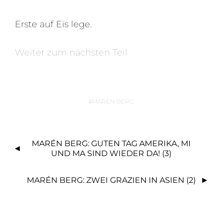
Erste auf Eis lege.
Weiter zum nächsten Teil
MARÉN BERG
B
MARÉN BERG: GUTEN TAG AMERIKA, MI
E
UND MA SIND WIEDER DA! (3)
I
T
MARÉN BERG: ZWEI GRAZIEN IN ASIEN (2)
R
A
G